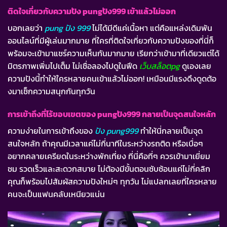
ติดใจเกี่ยวกับความปัง pungปัง999 เข้าแล้วไม่ออก
บอกเลยว่า
pung ปัง 999
ไม่ได้มีดีแค่เนื้อหา แต่คือแหล่งเดิมพัน
ออนไลน์ที่มีผู้เล่นมากมาย ที่ใครที่ติดใจเกี่ยวกับความปังของที่นี่ก็
พร้อมจะเข้ามาแชร์ความเห็นกันมากมาย เรียกว่าเข้ามาที่เดียวแต่ได้
มิตรภาพเพิ่มไปเต็ม ไม่เชื่อลองไปดูในฟีด
เว็บสล็อตpg
ดูเองเลย
ความปังนี้ทำให้ใครหลายคนเข้าแล้วไม่ออก! เหมือนมีแรงดึงดูดต้อ
งมาเช็กความสนุกกันทุกวัน
การเข้าถึงที่ไร้ขอบเขตของ pungปัง999 กลายเป็นจุดสนใจหลัก
ความง่ายในการเข้าถึงของ
ปัง
pung999
ทำให้นี่กลายเป็นจุด
สนใจหลัก ถ้าคุณมีเวลาแค่ไม่กี่นาทีในระหว่างรถติด หรือเบื่อๆ
อยากคลายเครียดในระหว่างพักเที่ยง ที่นี่คือที่ๆ ควรเข้ามาเยี่ยม
ชม รวดเร็วและสะดวกสบาย ไม่ต้องมีขั้นตอนซับซ้อนแค่ไม่กี่คลิก
คุณก็พร้อมไปสัมผัสความปังใหม่ๆ ทุกวัน ไม่แปลกเลยที่ใครหลาย
คนจะเป็นแฟนคลับเหนียวแน่น