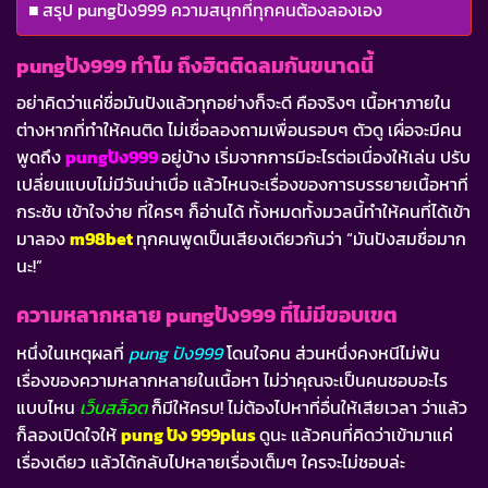
สรุป pungปัง999 ความสนุกที่ทุกคนต้องลองเอง
pungปัง999 ทำไม ถึงฮิตติดลมกันขนาดนี้
อย่าคิดว่าแค่ชื่อมันปังแล้วทุกอย่างก็จะดี คือจริงๆ เนื้อหาภายใน
ต่างหากที่ทำให้คนติด ไม่เชื่อลองถามเพื่อนรอบๆ ตัวดู เผื่อจะมีคน
พูดถึง
pungปัง999
อยู่บ้าง เริ่มจากการมีอะไรต่อเนื่องให้เล่น ปรับ
เปลี่ยนแบบไม่มีวันน่าเบื่อ แล้วไหนจะเรื่องของการบรรยายเนื้อหาที่
กระชับ เข้าใจง่าย ที่ใครๆ ก็อ่านได้ ทั้งหมดทั้งมวลนี้ทำให้คนที่ได้เข้า
มาลอง
m98bet
ทุกคนพูดเป็นเสียงเดียวกันว่า “มันปังสมชื่อมาก
นะ!”
ความหลากหลาย pungปัง999 ที่ไม่มีขอบเขต
หนึ่งในเหตุผลที่
pung ปัง999
โดนใจคน ส่วนหนึ่งคงหนีไม่พ้น
เรื่องของความหลากหลายในเนื้อหา ไม่ว่าคุณจะเป็นคนชอบอะไร
แบบไหน
เว็บสล็อต
ก็มีให้ครบ! ไม่ต้องไปหาที่อื่นให้เสียเวลา ว่าแล้ว
ก็ลองเปิดใจให้
pung ปัง 999plus
ดูนะ แล้วคนที่คิดว่าเข้ามาแค่
เรื่องเดียว แล้วได้กลับไปหลายเรื่องเต็มๆ ใครจะไม่ชอบล่ะ