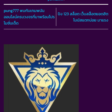
pung777 พบกับเกมพนัน
ปัง 123 สล็อต เว็บสล็อตยอดฮิต
ออนไลน์ครบวงจรที่มาพร้อมโปร
โบนัสแตกบ่อย มาแรง
โมชั่นเด็ด