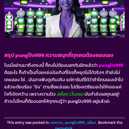
สรุป pungปัง999 ความสนุกที่ทุกคนต้องลองเอง
ในเมื่ออ่านมาถึงตรงนี้ ก็คงไม่ต้องบอกกันอีกแล้วว่า
pungปัง999
คืออะไร ก็เค้าเป็นทั้งแหล่งบันเทิงที่ใครก็หยุดไม่ได้จริงๆ ถ้ายังไม่
เคยลอง ใช่… มันอาจฟังดูเกินจริง แต่การันตีได้ว่าถ้าใครลองเข้าไป
แล้วจะต้องร้อง “ปัง” ตามชื่อแน่นอน ไม่ต้องเตรียมอะไรให้เยอะแค่
ใจที่เปิดกว้าง เพราะความปัง
สล็อต เว็บตรง
มันกำลังรอคุณอยู่!
ถ้าจะไปไหนก็ต้องบอกให้ทุกคนรู้ว่า pungปัง999 อยู่แล้วล่ะ
This entry was posted in
บทความ
,
pungปัง999
,
สล็อต
. Bookmark the
permalink
.