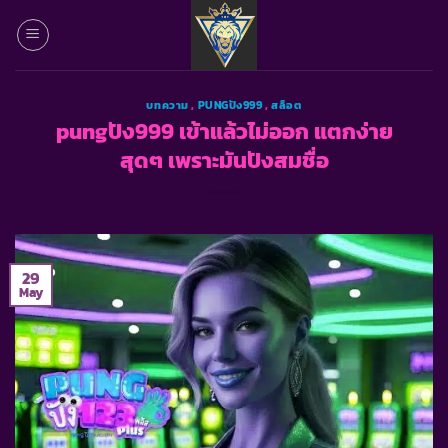
Skip
to
content
บทความ
,
PUNGปัง999
,
สล็อต
pungปัง999 เข้าแล้วไม่ออก แตกง่าย
สุดๆ เพราะมันปังสมชื่อ
29
May