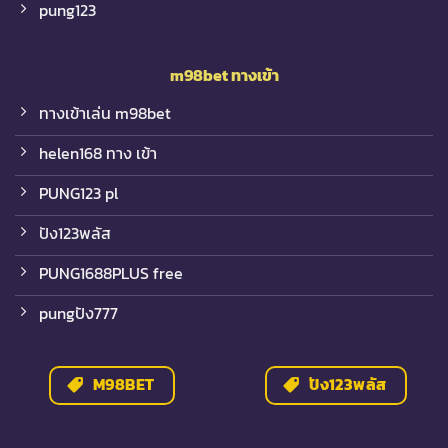
pung123
m98bet
ทางเข้า
ทางเข้าเล่น m98bet
helen168 ทาง เข้า
PUNG123 pl
ปัง123พลัส
PUNG1688PLUS free
pungปัง777
M98BET
ปัง123พลัส