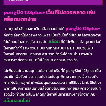
pungปัง 123plus+
เว็บที่ไม่ควรพลาด เล่น
สล็อตแตกง่าย
pungปัง 123plus+
หากคุณกำลังมองหาเว็บสล็อตออนไลน์ที่
คือตัวเลือกที่ไม่ควรพลาด เพราะเป็นเว็บไซต์ที่มีเกมสล็อตแตกง่าย
สล็อต
ให้เลือกเล่นอย่างจุใจ การเล่น
ที่นี่ไม่เพียงแต่สนุก แต่ยังมี
โอกาสทำกำไรสูง ด้วยระบบเกมที่ทันสมัยและมีระบบช่วยเพิ่ม
โอกาสในการชนะมากมาย สามารถเข้าถึงได้ง่ายผ่าน ทางเข้า
m98bet ที่ออกแบบมาให้ใช้งานสะดวกและรวดเร็ว
ไม่เพียงแค่ความสนุกและโอกาสทำเงินที่ดี pungSlot 123plus เป็น
สมาชิกเพื่อรับข่าวสารและโปรโมชั่นสุดพิเศษจากทางเว็บ รวมถึง
การให้บริการลูกค้าที่พร้อมดูแลตลอดเวลา m98bet Link Slot จะ
พาคุณไปยังการเล่นเกมสล็อตที่มีโบนัสแตกง่ายและการจ่ายเงินที่
รวดเร็ว ทำให้คุณไม่พลาดทุกโอกาสในการสร้างรายได้จากเกม
สล็อตออนไลน์