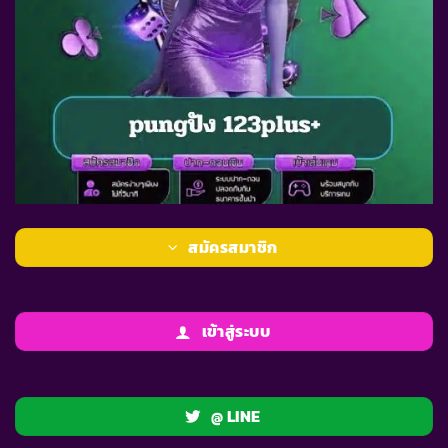
สมัครสมาชิก
เข้าสู่ระบบ
@ LINE