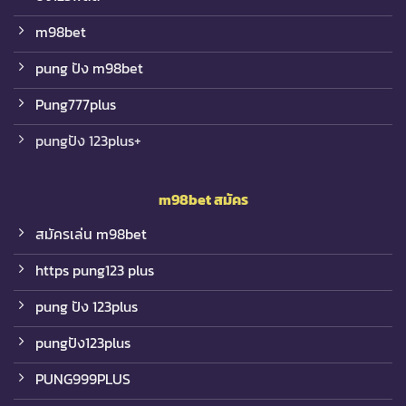
m98bet
pung ปัง m98bet
Pung777plus
pungปัง 123plus+
m98bet
สมัคร
สมัครเล่น m98bet
https pung123 plus
pung ปัง 123plus
pungปัง123plus
PUNG999PLUS