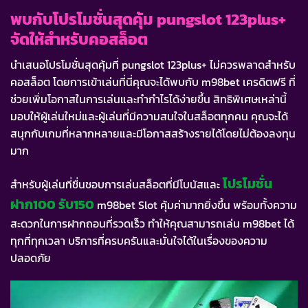
พบกับโปรโมชั่นสุดคุ้ม pungslot 123plus+
จัดให้สำหรับคอสล็อต
นำเสนอโปรโมชั่นสุดคุ้มที่ pungslot 123plus+ ไม่ควรพลาดสำหรับ
คอสล็อต โดยการเข้าเล่นที่นี่คุณจะได้พบกับ m98bet เครดิตฟรี ที่
ช่วยเพิ่มโอกาสในการเล่นและทำกำไรได้ง่ายขึ้น สิทธิพิเศษเหล่านี้
มอบให้ผู้เล่นใหม่และผู้เล่นที่มีความสนใจในสล็อตทุกคน คุณจะได้
สนุกกับเกมที่หลากหลายและมีโอกาสสร้างรายได้โดยไม่ต้องลงทุน
มาก
โปรโมชั่น
สำหรับผู้เล่นที่ชื่นชอบการเล่นสล็อตที่มีโบนัสและ
ฝาก100 รับ150
m98bet Slot คุ้มค่ามากยิ่งขึ้น พร้อมทั้งความ
สะดวกในการฝากถอนที่รวดเร็ว ทำให้คุณสามารถเล่น m98bet ได้
ทุกที่ทุกเวลา บริการที่ครบครันและมั่นใจได้ในเรื่องของความ
ปลอดภัย