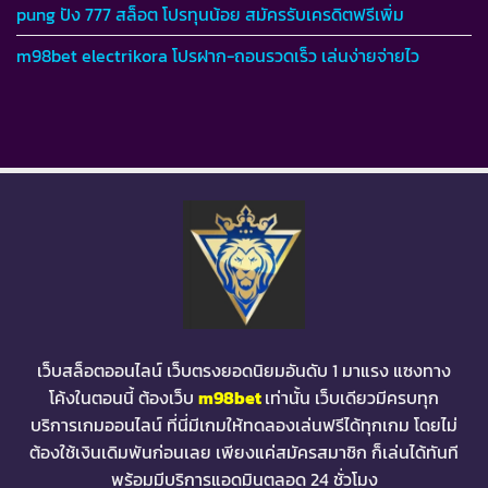
pung ปัง 777 สล็อต โปรทุนน้อย สมัครรับเครดิตฟรีเพิ่ม
m98bet electrikora โปรฝาก-ถอนรวดเร็ว เล่นง่ายจ่ายไว
เว็บสล็อตออนไลน์ เว็บตรงยอดนิยมอันดับ 1 มาแรง แซงทาง
โค้งในตอนนี้ ต้องเว็บ
m98bet
เท่านั้น เว็บเดียวมีครบทุก
บริการเกมออนไลน์ ที่นี่มีเกมให้ทดลองเล่นฟรีได้ทุกเกม โดยไม่
ต้องใช้เงินเดิมพันก่อนเลย เพียงแค่สมัครสมาชิก ก็เล่นได้ทันที
พร้อมมีบริการแอดมินตลอด 24 ชั่วโมง