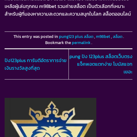
เหลือผู้เล่นทุกคน m98bet รวมค่ายสล็อต เป็นตัวเลือกที่เหมาะ
สำหรับผู้ที่มองหาความสะดวกและความสนุกในโลก สล็อตออนไลน์
This entry was posted in
pung123 plus สล็อต
,
m98bet
,
สล็อต
.
Bookmark the
permalink
.
pung ปัง 123plus สล็อตเว็บตรง
ปัง123plus การันตีอัตราการจ่าย
แจ็คพอตแตกง่าย โบนัสแจก
เงินรางวัลสูงที่สุด
เยอะ