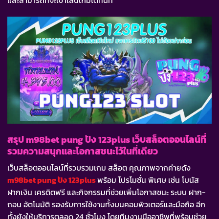
และสามารถที่จะเข้าเล่นเกมได้ทันที
สรุป m98bet pung ปัง 123plus เว็บสล็อตออนไลน์ที่
รวมความสนุกและโอกาสชนะไว้ในที่เดียว
เว็บสล็อตออนไลน์ที่รวบรวมเกม สล็อต คุณภาพจากค่ายดัง
m98bet pung ปัง 123plus
พร้อม โปรโมชั่น พิเศษ เช่น โบนัส
ฝากเงิน เครดิตฟรี และกิจกรรมที่ช่วยเพิ่มโอกาสชนะ ระบบ ฝาก-
ถอน อัตโนมัติ รองรับการใช้งานทั้งบนคอมพิวเตอร์และมือถือ อีก
ทั้งยังให้บริการตลอด 24 ชั่วโมง โดยทีมงานมืออาชีพที่พร้อมช่วย