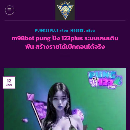
Skip
to
content
PUNG123 PLUS สล็อต
,
M98BET
,
สล็อต
m98bet pung ปัง 123plus ระบบเกมเดิม
พัน สร้างรายได้เบิกถอนได้จริง
12
Jan