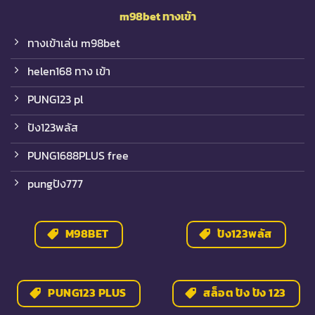
m98bet
ทางเข้า
ทางเข้าเล่น m98bet
helen168 ทาง เข้า
PUNG123 pl
ปัง123พลัส
PUNG1688PLUS free
pungปัง777
M98BET
ปัง123พลัส
PUNG123 PLUS
สล็อต ปัง ปัง 123