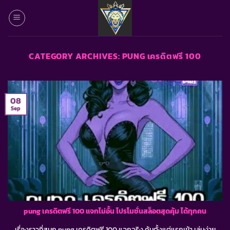
Skip
to
content
CATEGORY ARCHIVES:
PUNG เครดิตฟรี 100
08
Sep
pung เครดิตฟรี 100 แจกไม่อั้น โปรโมชั่นสล็อตสุดคุ้ม ได้ทุกคน
เรื่องราวที่สนุก pung เครดิตฟรี 100 แจกจริง คุ้มตั้งแต่แรกเข้า เล่นง่าย