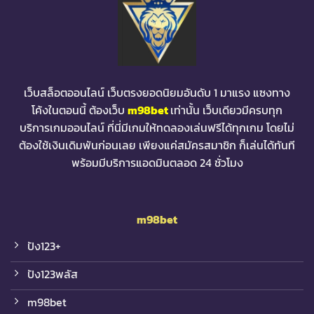
เว็บสล็อตออนไลน์ เว็บตรงยอดนิยมอันดับ 1 มาแรง แซงทาง
โค้งในตอนนี้ ต้องเว็บ
m98bet
เท่านั้น เว็บเดียวมีครบทุก
บริการเกมออนไลน์ ที่นี่มีเกมให้ทดลองเล่นฟรีได้ทุกเกม โดยไม่
ต้องใช้เงินเดิมพันก่อนเลย เพียงแค่สมัครสมาชิก ก็เล่นได้ทันที
พร้อมมีบริการแอดมินตลอด 24 ชั่วโมง
m98bet
ปัง123+
ปัง123พลัส
m98bet