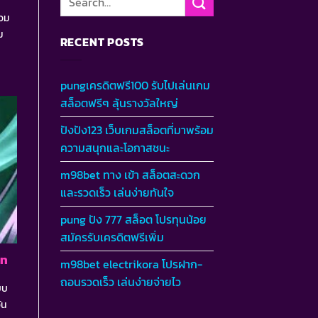
รวม
ม
RECENT POSTS
pungเครดิตฟรี100 รับไปเล่นเกม
สล็อตฟรีๆ ลุ้นรางวัลใหญ่
ปังปัง123 เว็บเกมสล็อตที่มาพร้อม
ความสนุกและโอกาสชนะ
m98bet ทาง เข้า สล็อตสะดวก
และรวดเร็ว เล่นง่ายทันใจ
pung ปัง 777 สล็อต โปรทุนน้อย
สมัครรับเครดิตฟรีเพิ่ม
ลท
m98bet electrikora โปรฝาก-
ถอนรวดเร็ว เล่นง่ายจ่ายไว
บบ
ัน