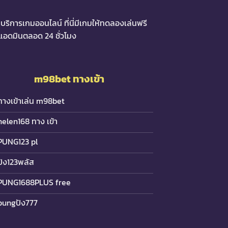
ุกบริการเกมออนไลน์ ที่นี่มีเกมให้ทดลองเล่นฟรี
ารแอดมินตลอด 24 ชั่วโมง
m98bet
ทางเข้า
ทางเข้าเล่น m98bet
helen168 ทาง เข้า
PUNG123 pl
ปัง123พลัส
PUNG1688PLUS free
pungปัง777