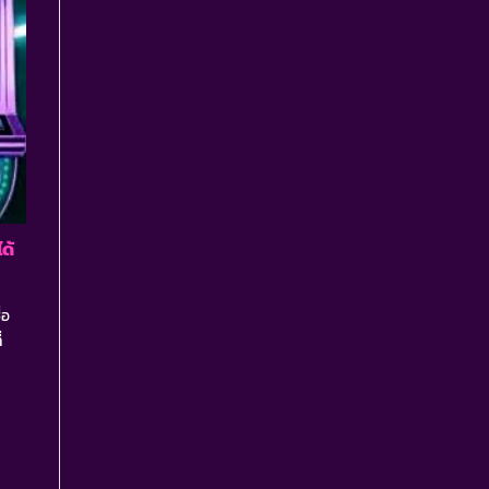
ด้
่อ
่