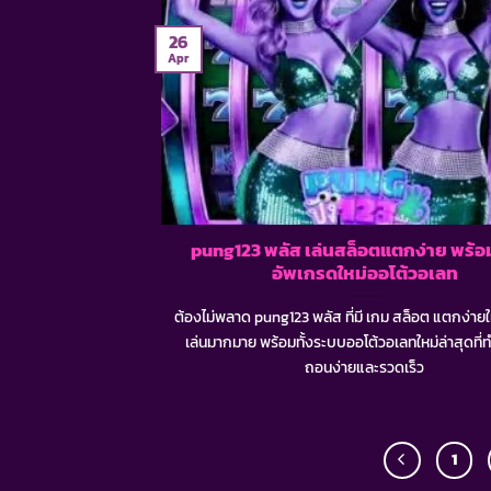
26
Apr
pung123 พลัส เล่นสล็อตแตกง่าย พร้
อัพเกรดใหม่ออโต้วอเลท
ต้องไม่พลาด pung123 พลัส ที่มี เกม สล็อต แตกง่ายใ
เล่นมากมาย พร้อมทั้งระบบออโต้วอเลทใหม่ล่าสุดที่
ถอนง่ายและรวดเร็ว
1