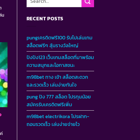
ต
ล่น
RECENT POSTS
pungเครดิตฟรี100 รับไปเล่นเกม
สล็อตฟรีๆ ลุ้นรางวัลใหญ่
ปังปัง123 เว็บเกมสล็อตที่มาพร้อม
ความสนุกและโอกาสชนะ
m98bet ทาง เข้า สล็อตสะดวก
และรวดเร็ว เล่นง่ายทันใจ
pung ปัง 777 สล็อต โปรทุนน้อย
สมัครรับเครดิตฟรีเพิ่ม
ง
m98bet electrikora โปรฝาก-
ถอนรวดเร็ว เล่นง่ายจ่ายไว
ค่