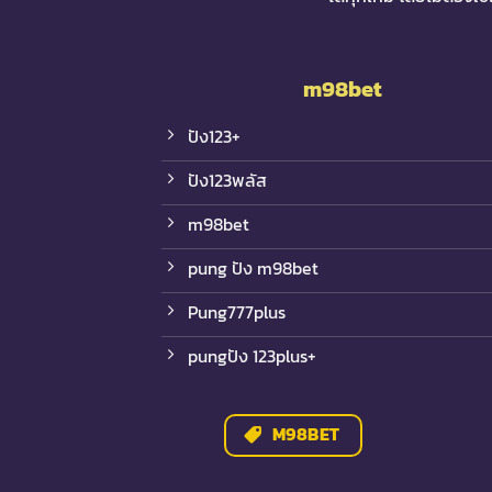
m98bet
ปัง123+
ปัง123พลัส
m98bet
pung ปัง m98bet
Pung777plus
pungปัง 123plus+
M98BET