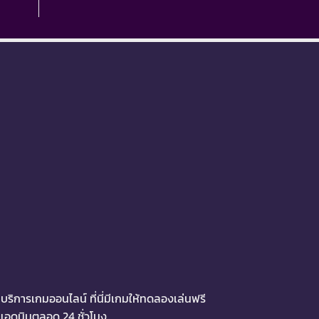
ุกบริการเกมออนไลน์ ที่นี่มีเกมให้ทดลองเล่นฟรี
ารแอดมินตลอด 24 ชั่วโมง