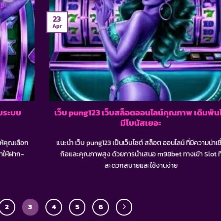
23
Apr
อมระบบ
เว็บ pung123 เว็บสล็อตออนไลน์คุณภาพ เดิมพันไ
มีโบนัสเยอะ
ห้คุณเลือก
แนะนำ เว็บ pung123 เป็นเว็บไซต์ สล็อต ออนไลน์ ที่มีความน่าเชื
ทำให้ฝาก-
ถือและคุณภาพสูง ด้วยการนำเสนอ m98bet ทางเข้า Slot ที
สะดวกสบายและใช้งานง่าย
2
3
4
5
6