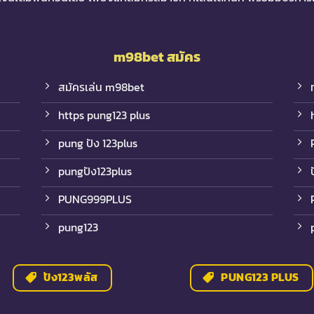
m98bet
สมัคร
สมัครเล่น m98bet
https pung123 plus
pung ปัง 123plus
pungปัง123plus
PUNG999PLUS
pung123
ปัง123พลัส
PUNG123 PLUS