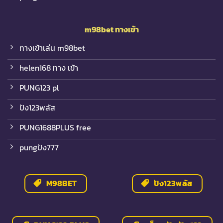
m98bet
ทางเข้า
ทางเข้าเล่น m98bet
helen168 ทาง เข้า
PUNG123 pl
ปัง123พลัส
PUNG1688PLUS free
pungปัง777
M98BET
ปัง123พลัส