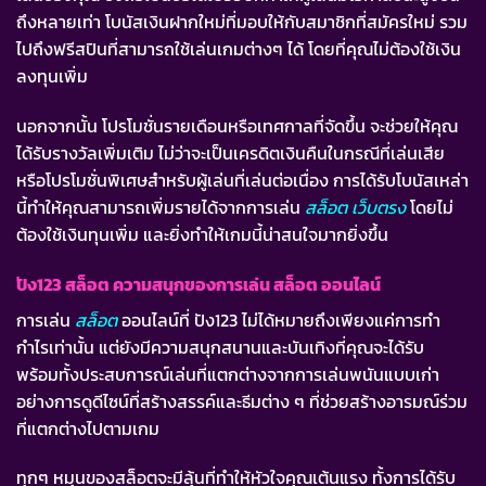
ถึงหลายเท่า โบนัสเงินฝากใหม่ที่มอบให้กับสมาชิกที่สมัครใหม่ รวม
ไปถึงฟรีสปินที่สามารถใช้เล่นเกมต่างๆ ได้ โดยที่คุณไม่ต้องใช้เงิน
ลงทุนเพิ่ม
นอกจากนั้น โปรโมชั่นรายเดือนหรือเทศกาลที่จัดขึ้น จะช่วยให้คุณ
ได้รับรางวัลเพิ่มเติม ไม่ว่าจะเป็นเครดิตเงินคืนในกรณีที่เล่นเสีย
หรือโปรโมชั่นพิเศษสำหรับผู้เล่นที่เล่นต่อเนื่อง การได้รับโบนัสเหล่า
นี้ทำให้คุณสามารถเพิ่มรายได้จากการเล่น
สล็อต เว็บตรง
โดยไม่
ต้องใช้เงินทุนเพิ่ม และยิ่งทำให้เกมนี้น่าสนใจมากยิ่งขึ้น
ปัง123 สล็อต ความสนุกของการเล่น สล็อต ออนไลน์
การเล่น
สล็อต
ออนไลน์ที่ ปัง123 ไม่ได้หมายถึงเพียงแค่การทำ
กำไรเท่านั้น แต่ยังมีความสนุกสนานและบันเทิงที่คุณจะได้รับ
พร้อมทั้งประสบการณ์เล่นที่แตกต่างจากการเล่นพนันแบบเก่า
อย่างการดูดีไซน์ที่สร้างสรรค์และธีมต่าง ๆ ที่ช่วยสร้างอารมณ์ร่วม
ที่แตกต่างไปตามเกม
ทุกๆ หมุนของสล็อตจะมีลุ้นที่ทำให้หัวใจคุณเต้นแรง ทั้งการได้รับ