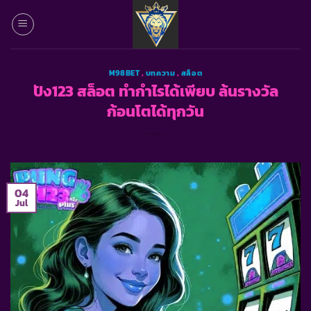
Skip
to
content
M98BET
,
บทความ
,
สล็อต
ปัง123 สล็อต ทำกำไรได้เพียบ ล้นรางวัล
ก้อนโตได้ทุกวัน
04
Jul