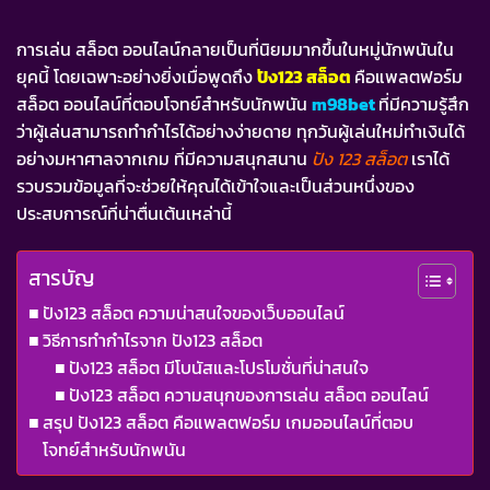
การเล่น สล็อต ออนไลน์กลายเป็นที่นิยมมากขึ้นในหมู่นักพนันใน
ยุคนี้ โดยเฉพาะอย่างยิ่งเมื่อพูดถึง
ปัง123 สล็อต
คือแพลตฟอร์ม
สล็อต ออนไลน์ที่ตอบโจทย์สำหรับนักพนัน
m98bet
ที่มีความรู้สึก
ว่าผู้เล่นสามารถทำกำไรได้อย่างง่ายดาย ทุกวันผู้เล่นใหม่ทำเงินได้
อย่างมหาศาลจากเกม ที่มีความสนุกสนาน
ปัง 123 สล็อต
เราได้
รวบรวมข้อมูลที่จะช่วยให้คุณได้เข้าใจและเป็นส่วนหนึ่งของ
ประสบการณ์ที่น่าตื่นเต้นเหล่านี้
สารบัญ
ปัง123 สล็อต ความน่าสนใจของเว็บออนไลน์
วิธีการทำกำไรจาก ปัง123 สล็อต
ปัง123 สล็อต มีโบนัสและโปรโมชั่นที่น่าสนใจ
ปัง123 สล็อต ความสนุกของการเล่น สล็อต ออนไลน์
สรุป ปัง123 สล็อต คือแพลตฟอร์ม เกมออนไลน์ที่ตอบ
โจทย์สำหรับนักพนัน